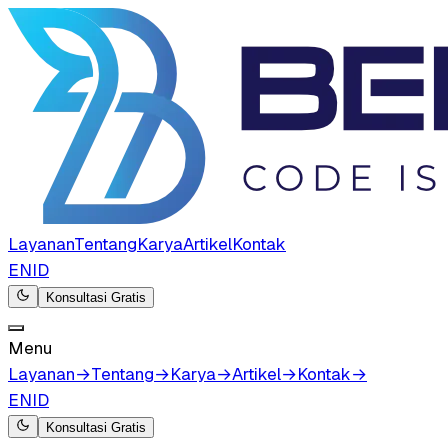
Layanan
Tentang
Karya
Artikel
Kontak
EN
ID
Konsultasi Gratis
Menu
Layanan
→
Tentang
→
Karya
→
Artikel
→
Kontak
→
EN
ID
Konsultasi Gratis