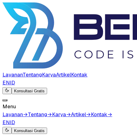
Layanan
Tentang
Karya
Artikel
Kontak
EN
ID
Konsultasi Gratis
Menu
Layanan
→
Tentang
→
Karya
→
Artikel
→
Kontak
→
EN
ID
Konsultasi Gratis