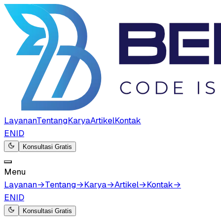
Layanan
Tentang
Karya
Artikel
Kontak
EN
ID
Konsultasi Gratis
Menu
Layanan
→
Tentang
→
Karya
→
Artikel
→
Kontak
→
EN
ID
Konsultasi Gratis