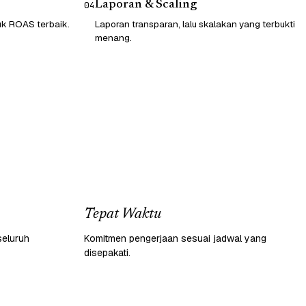
Laporan & Scaling
04
tuk ROAS terbaik.
Laporan transparan, lalu skalakan yang terbukti
menang.
Tepat Waktu
seluruh
Komitmen pengerjaan sesuai jadwal yang
disepakati.