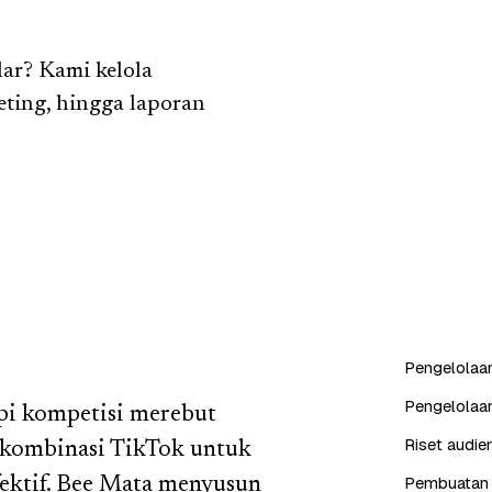
lar? Kami kelola
eting, hingga laporan
Pengelolaan
Pengelolaa
tapi kompetisi merebut
Riset audien
, kombinasi TikTok untuk
Pembuatan k
ektif. Bee Mata menyusun