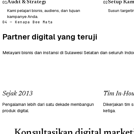
Audit & Strategi
Setup Ka
01
02
Kami pelajari bisnis, audiens, dan tujuan
Susun targetin
kampanye Anda.
04 — Kenapa Bee Mata
Partner digital yang teruji
Melayani bisnis dan instansi di Sulawesi Selatan dan seluruh Indo
Sejak 2013
Tim In-Hou
Pengalaman lebih dari satu dekade membangun
Dikerjakan tim s
produk digital.
ketiga.
Konsultasikan digital market