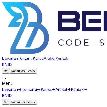
Layanan
Tentang
Karya
Artikel
Kontak
EN
ID
Konsultasi Gratis
Menu
Layanan
→
Tentang
→
Karya
→
Artikel
→
Kontak
→
EN
ID
Konsultasi Gratis