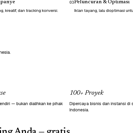
mpanye
Peluncuran & Optimasi
03
g, kreatif, dan tracking konversi.
Iklan tayang, lalu dioptimasi un
nesia.
se
100+ Proyek
endiri — bukan dialihkan ke pihak
Dipercaya bisnis dan instansi di 
Indonesia.
ing Anda — gratis