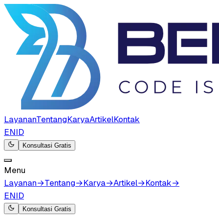
Layanan
Tentang
Karya
Artikel
Kontak
EN
ID
Konsultasi Gratis
Menu
Layanan
→
Tentang
→
Karya
→
Artikel
→
Kontak
→
EN
ID
Konsultasi Gratis