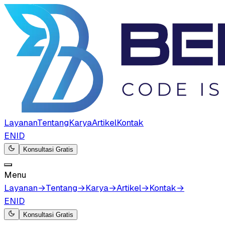
Layanan
Tentang
Karya
Artikel
Kontak
EN
ID
Konsultasi Gratis
Menu
Layanan
→
Tentang
→
Karya
→
Artikel
→
Kontak
→
EN
ID
Konsultasi Gratis