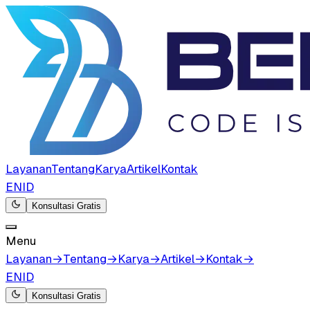
Layanan
Tentang
Karya
Artikel
Kontak
EN
ID
Konsultasi Gratis
Menu
Layanan
→
Tentang
→
Karya
→
Artikel
→
Kontak
→
EN
ID
Konsultasi Gratis