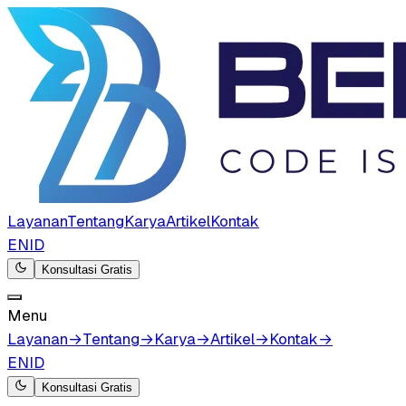
Layanan
Tentang
Karya
Artikel
Kontak
EN
ID
Konsultasi Gratis
Menu
Layanan
→
Tentang
→
Karya
→
Artikel
→
Kontak
→
EN
ID
Konsultasi Gratis