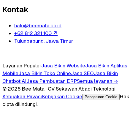
Kontak
halo@beemata.co.id
+62 812 321 100
↗
Tulungagung, Jawa Timur
Layanan Populer
Jasa Bikin Website
Jasa Bikin Aplikasi
Mobile
Jasa Bikin Toko Online
Jasa SEO
Jasa Bikin
Chatbot AI
Jasa Pembuatan ERP
Semua layanan →
© 2026 Bee Mata · CV Sekawan Abadi Teknologi
Kebijakan Privasi
Kebijakan Cookie
Hak
Pengaturan Cookie
cipta dilindungi.