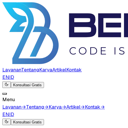
Layanan
Tentang
Karya
Artikel
Kontak
EN
ID
Konsultasi Gratis
Menu
Layanan
→
Tentang
→
Karya
→
Artikel
→
Kontak
→
EN
ID
Konsultasi Gratis