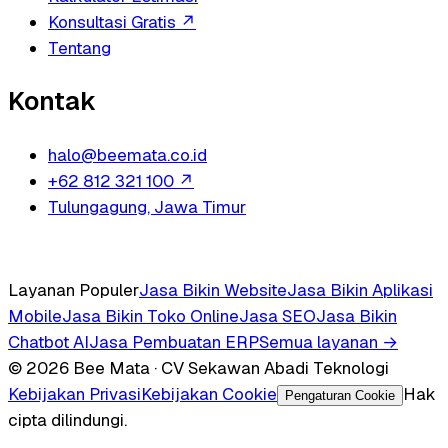
Konsultasi Gratis
↗
Tentang
Kontak
halo@beemata.co.id
+62 812 321 100
↗
Tulungagung, Jawa Timur
Layanan Populer
Jasa Bikin Website
Jasa Bikin Aplikasi
Mobile
Jasa Bikin Toko Online
Jasa SEO
Jasa Bikin
Chatbot AI
Jasa Pembuatan ERP
Semua layanan →
© 2026 Bee Mata · CV Sekawan Abadi Teknologi
Kebijakan Privasi
Kebijakan Cookie
Hak
Pengaturan Cookie
cipta dilindungi.