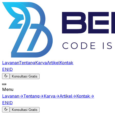
Layanan
Tentang
Karya
Artikel
Kontak
EN
ID
Konsultasi Gratis
Menu
Layanan
→
Tentang
→
Karya
→
Artikel
→
Kontak
→
EN
ID
Konsultasi Gratis