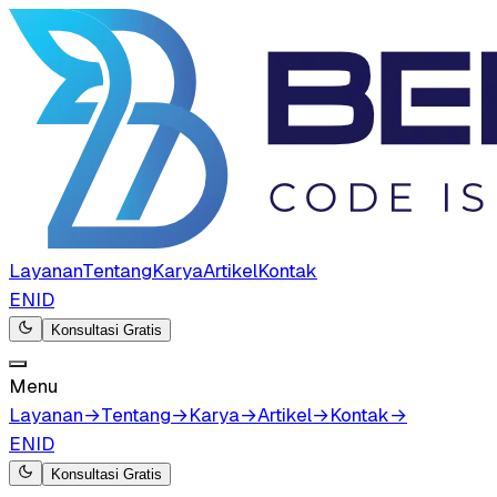
Layanan
Tentang
Karya
Artikel
Kontak
EN
ID
Konsultasi Gratis
Menu
Layanan
→
Tentang
→
Karya
→
Artikel
→
Kontak
→
EN
ID
Konsultasi Gratis