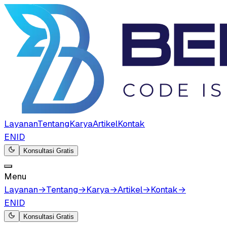
Layanan
Tentang
Karya
Artikel
Kontak
EN
ID
Konsultasi Gratis
Menu
Layanan
→
Tentang
→
Karya
→
Artikel
→
Kontak
→
EN
ID
Konsultasi Gratis