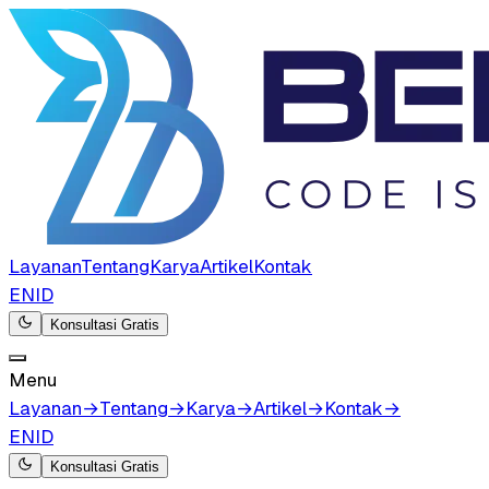
Layanan
Tentang
Karya
Artikel
Kontak
EN
ID
Konsultasi Gratis
Menu
Layanan
→
Tentang
→
Karya
→
Artikel
→
Kontak
→
EN
ID
Konsultasi Gratis