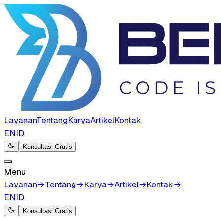
Layanan
Tentang
Karya
Artikel
Kontak
EN
ID
Konsultasi Gratis
Menu
Layanan
→
Tentang
→
Karya
→
Artikel
→
Kontak
→
EN
ID
Konsultasi Gratis