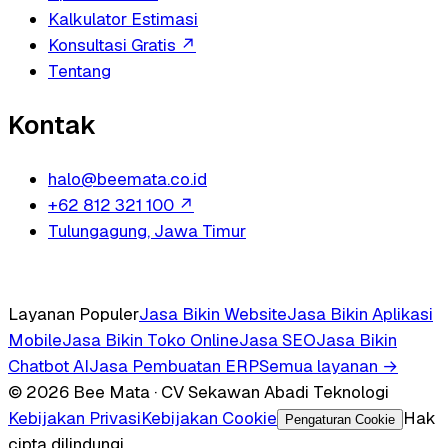
Kalkulator Estimasi
Konsultasi Gratis
↗
Tentang
Kontak
halo@beemata.co.id
+62 812 321 100
↗
Tulungagung, Jawa Timur
Layanan Populer
Jasa Bikin Website
Jasa Bikin Aplikasi
Mobile
Jasa Bikin Toko Online
Jasa SEO
Jasa Bikin
Chatbot AI
Jasa Pembuatan ERP
Semua layanan →
© 2026 Bee Mata · CV Sekawan Abadi Teknologi
Kebijakan Privasi
Kebijakan Cookie
Hak
Pengaturan Cookie
cipta dilindungi.