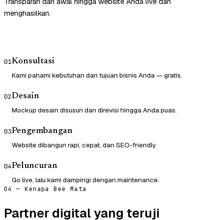
Transparan dari awal hingga website Anda live dan
menghasilkan.
Konsultasi
01
Kami pahami kebutuhan dan tujuan bisnis Anda — gratis.
Desain
02
Mockup desain disusun dan direvisi hingga Anda puas.
Pengembangan
03
Website dibangun rapi, cepat, dan SEO-friendly.
Peluncuran
04
Go live, lalu kami dampingi dengan maintenance.
04 — Kenapa Bee Mata
Partner digital yang teruji