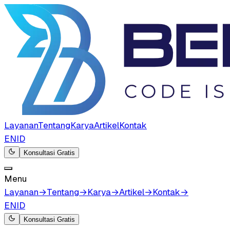
Layanan
Tentang
Karya
Artikel
Kontak
EN
ID
Konsultasi Gratis
Menu
Layanan
→
Tentang
→
Karya
→
Artikel
→
Kontak
→
EN
ID
Konsultasi Gratis