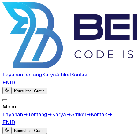
Layanan
Tentang
Karya
Artikel
Kontak
EN
ID
Konsultasi Gratis
Menu
Layanan
→
Tentang
→
Karya
→
Artikel
→
Kontak
→
EN
ID
Konsultasi Gratis