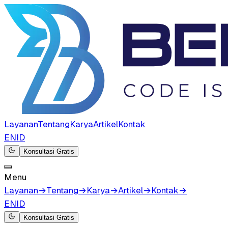
Layanan
Tentang
Karya
Artikel
Kontak
EN
ID
Konsultasi Gratis
Menu
Layanan
→
Tentang
→
Karya
→
Artikel
→
Kontak
→
EN
ID
Konsultasi Gratis