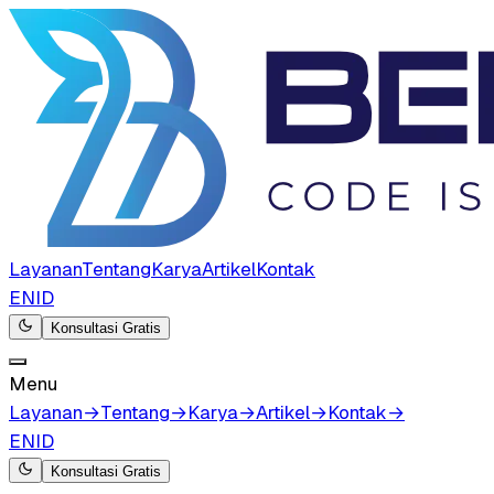
Layanan
Tentang
Karya
Artikel
Kontak
EN
ID
Konsultasi Gratis
Menu
Layanan
→
Tentang
→
Karya
→
Artikel
→
Kontak
→
EN
ID
Konsultasi Gratis