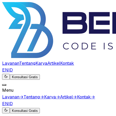
Layanan
Tentang
Karya
Artikel
Kontak
EN
ID
Konsultasi Gratis
Menu
Layanan
→
Tentang
→
Karya
→
Artikel
→
Kontak
→
EN
ID
Konsultasi Gratis