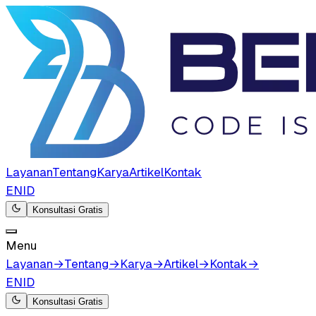
Layanan
Tentang
Karya
Artikel
Kontak
EN
ID
Konsultasi Gratis
Menu
Layanan
→
Tentang
→
Karya
→
Artikel
→
Kontak
→
EN
ID
Konsultasi Gratis