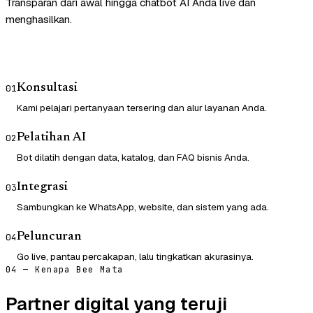
Transparan dari awal hingga chatbot AI Anda live dan
menghasilkan.
Konsultasi
01
Kami pelajari pertanyaan tersering dan alur layanan Anda.
Pelatihan AI
02
Bot dilatih dengan data, katalog, dan FAQ bisnis Anda.
Integrasi
03
Sambungkan ke WhatsApp, website, dan sistem yang ada.
Peluncuran
04
Go live, pantau percakapan, lalu tingkatkan akurasinya.
04 — Kenapa Bee Mata
Partner digital yang teruji