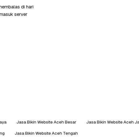
membalas di hari
rmasuk server
Daya
Jasa Bikin Website Aceh Besar
Jasa Bikin Website Aceh J
ang
Jasa Bikin Website Aceh Tengah