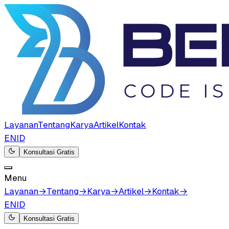
Layanan
Tentang
Karya
Artikel
Kontak
EN
ID
Konsultasi Gratis
Menu
Layanan
→
Tentang
→
Karya
→
Artikel
→
Kontak
→
EN
ID
Konsultasi Gratis