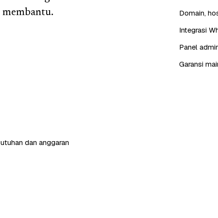
ta membantu.
Domain, hos
Integrasi W
Panel admin
Garansi mai
butuhan dan anggaran