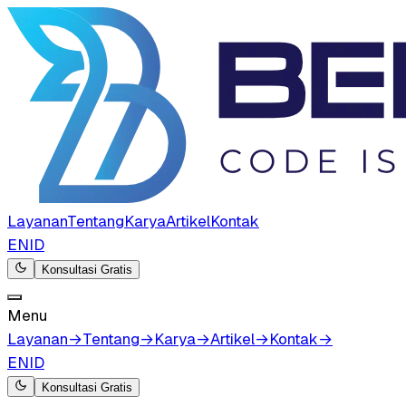
Layanan
Tentang
Karya
Artikel
Kontak
EN
ID
Konsultasi Gratis
Menu
Layanan
→
Tentang
→
Karya
→
Artikel
→
Kontak
→
EN
ID
Konsultasi Gratis