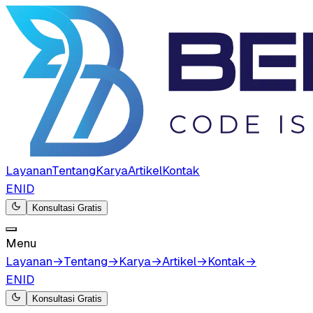
Layanan
Tentang
Karya
Artikel
Kontak
EN
ID
Konsultasi Gratis
Menu
Layanan
→
Tentang
→
Karya
→
Artikel
→
Kontak
→
EN
ID
Konsultasi Gratis