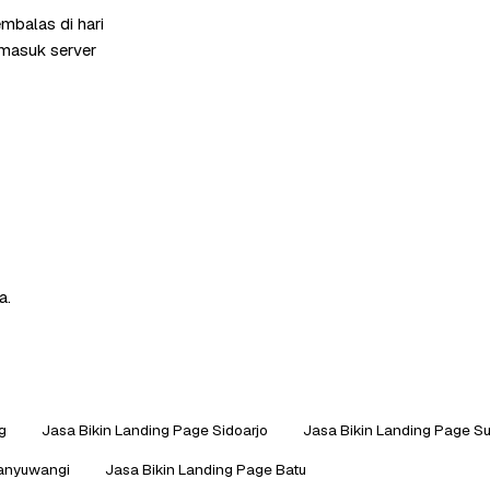
mbalas di hari
rmasuk server
a.
g
Jasa Bikin Landing Page Sidoarjo
Jasa Bikin Landing Page S
Banyuwangi
Jasa Bikin Landing Page Batu