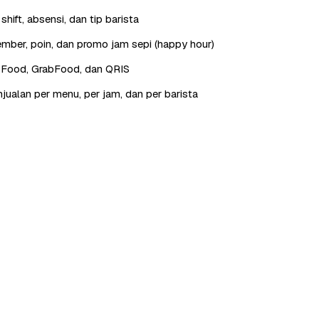
hift, absensi, dan tip barista
ber, poin, dan promo jam sepi (happy hour)
oFood, GrabFood, dan QRIS
jualan per menu, per jam, dan per barista