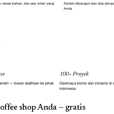
r, resep bahan, dan alur order yang
Sistem dibangun dan diuji den
Anda.
.
se
100+ Proyek
endiri — bukan dialihkan ke pihak
Dipercaya bisnis dan instansi di 
Indonesia.
coffee shop Anda — gratis