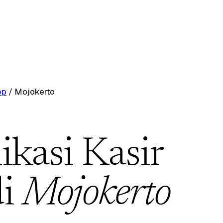
op
/
Mojokerto
ikasi Kasir
di
Mojokerto