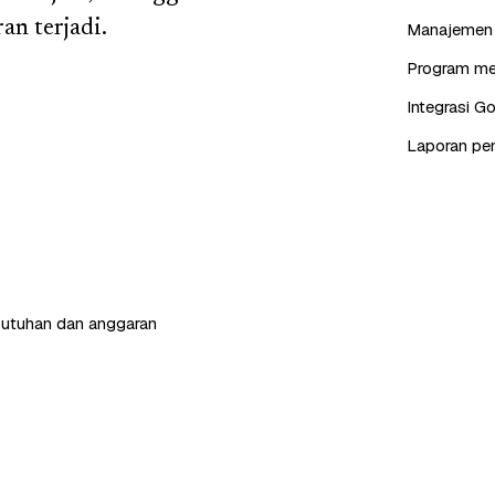
an terjadi.
Manajemen s
Program mem
Integrasi G
Laporan pen
butuhan dan anggaran