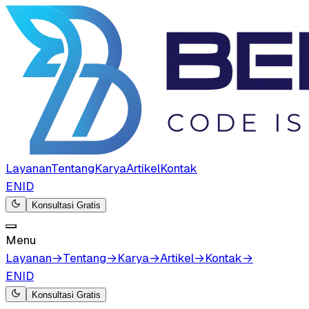
Layanan
Tentang
Karya
Artikel
Kontak
EN
ID
Konsultasi Gratis
Menu
Layanan
→
Tentang
→
Karya
→
Artikel
→
Kontak
→
EN
ID
Konsultasi Gratis