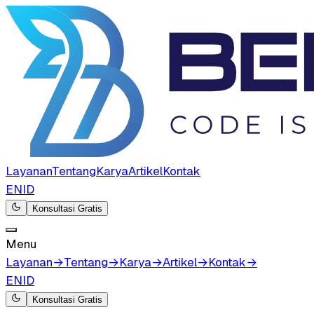
Layanan
Tentang
Karya
Artikel
Kontak
EN
ID
Konsultasi Gratis
Menu
Layanan
→
Tentang
→
Karya
→
Artikel
→
Kontak
→
EN
ID
Konsultasi Gratis