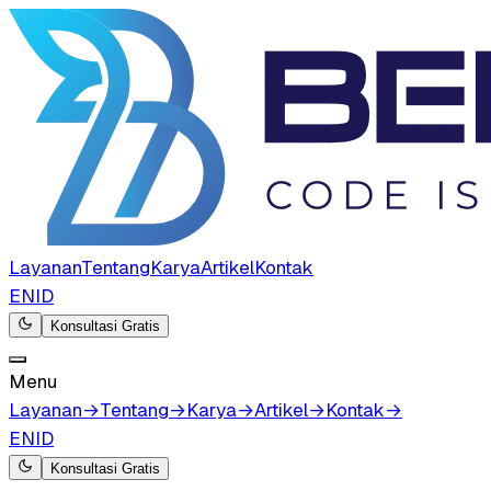
Layanan
Tentang
Karya
Artikel
Kontak
EN
ID
Konsultasi Gratis
Menu
Layanan
→
Tentang
→
Karya
→
Artikel
→
Kontak
→
EN
ID
Konsultasi Gratis