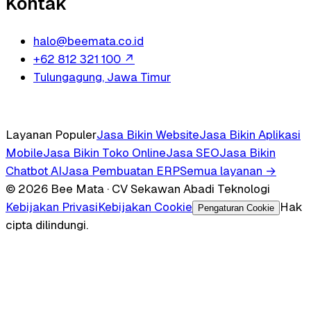
Kontak
halo@beemata.co.id
+62 812 321 100
↗
Tulungagung, Jawa Timur
Layanan Populer
Jasa Bikin Website
Jasa Bikin Aplikasi
Mobile
Jasa Bikin Toko Online
Jasa SEO
Jasa Bikin
Chatbot AI
Jasa Pembuatan ERP
Semua layanan →
© 2026 Bee Mata · CV Sekawan Abadi Teknologi
Kebijakan Privasi
Kebijakan Cookie
Hak
Pengaturan Cookie
cipta dilindungi.