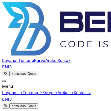
Layanan
Tentang
Karya
Artikel
Kontak
EN
ID
Konsultasi Gratis
Menu
Layanan
→
Tentang
→
Karya
→
Artikel
→
Kontak
→
EN
ID
Konsultasi Gratis