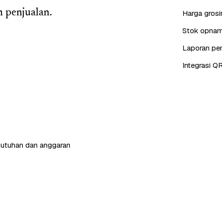
 penjualan.
Harga grosi
Stok opname
Laporan pen
Integrasi QR
butuhan dan anggaran