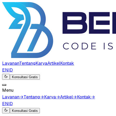
Layanan
Tentang
Karya
Artikel
Kontak
EN
ID
Konsultasi Gratis
Menu
Layanan
→
Tentang
→
Karya
→
Artikel
→
Kontak
→
EN
ID
Konsultasi Gratis