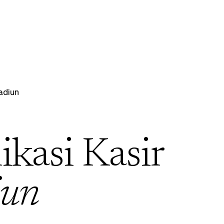
diun
ikasi Kasir
un