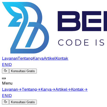
Layanan
Tentang
Karya
Artikel
Kontak
EN
ID
Konsultasi Gratis
Menu
Layanan
→
Tentang
→
Karya
→
Artikel
→
Kontak
→
EN
ID
Konsultasi Gratis