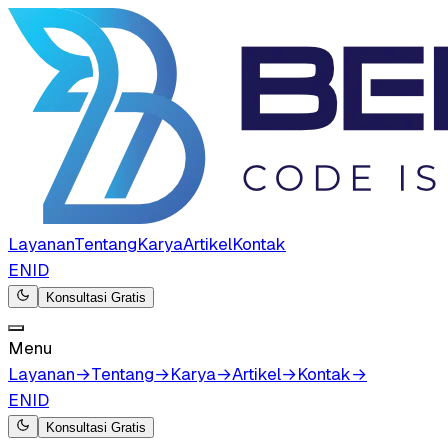
Layanan
Tentang
Karya
Artikel
Kontak
EN
ID
Konsultasi Gratis
Menu
Layanan
→
Tentang
→
Karya
→
Artikel
→
Kontak
→
EN
ID
Konsultasi Gratis