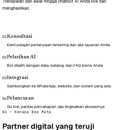
Transparan dari awal hingga chatbot AI Anda live dan
menghasilkan.
Konsultasi
01
Kami pelajari pertanyaan tersering dan alur layanan Anda.
Pelatihan AI
02
Bot dilatih dengan data, katalog, dan FAQ bisnis Anda.
Integrasi
03
Sambungkan ke WhatsApp, website, dan sistem yang ada.
Peluncuran
04
Go live, pantau percakapan, lalu tingkatkan akurasinya.
04 — Kenapa Bee Mata
Partner digital yang teruji