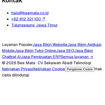
Kontak
halo@beemata.co.id
+62 812 321 100
↗
Tulungagung, Jawa Timur
Layanan Populer
Jasa Bikin Website
Jasa Bikin Aplikasi
Mobile
Jasa Bikin Toko Online
Jasa SEO
Jasa Bikin
Chatbot AI
Jasa Pembuatan ERP
Semua layanan →
© 2026 Bee Mata · CV Sekawan Abadi Teknologi
Kebijakan Privasi
Kebijakan Cookie
Hak
Pengaturan Cookie
cipta dilindungi.