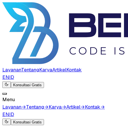
Layanan
Tentang
Karya
Artikel
Kontak
EN
ID
Konsultasi Gratis
Menu
Layanan
→
Tentang
→
Karya
→
Artikel
→
Kontak
→
EN
ID
Konsultasi Gratis