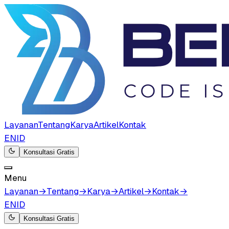
Layanan
Tentang
Karya
Artikel
Kontak
EN
ID
Konsultasi Gratis
Menu
Layanan
→
Tentang
→
Karya
→
Artikel
→
Kontak
→
EN
ID
Konsultasi Gratis