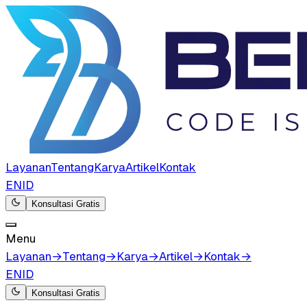
Layanan
Tentang
Karya
Artikel
Kontak
EN
ID
Konsultasi Gratis
Menu
Layanan
→
Tentang
→
Karya
→
Artikel
→
Kontak
→
EN
ID
Konsultasi Gratis