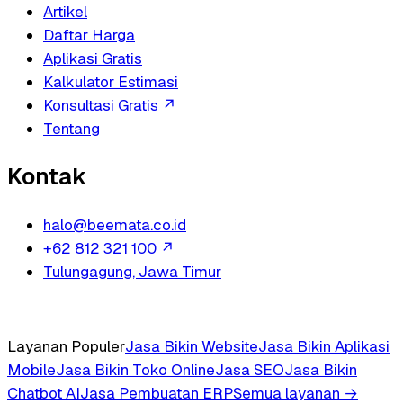
Artikel
Daftar Harga
Aplikasi Gratis
Kalkulator Estimasi
Konsultasi Gratis
↗
Tentang
Kontak
halo@beemata.co.id
+62 812 321 100
↗
Tulungagung, Jawa Timur
Layanan Populer
Jasa Bikin Website
Jasa Bikin Aplikasi
Mobile
Jasa Bikin Toko Online
Jasa SEO
Jasa Bikin
Chatbot AI
Jasa Pembuatan ERP
Semua layanan →