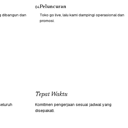
Peluncuran
04
g dibangun dan
Toko go live, lalu kami dampingi operasional dan
promosi.
Tepat Waktu
seluruh
Komitmen pengerjaan sesuai jadwal yang
disepakati.