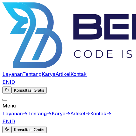
Layanan
Tentang
Karya
Artikel
Kontak
EN
ID
Konsultasi Gratis
Menu
Layanan
→
Tentang
→
Karya
→
Artikel
→
Kontak
→
EN
ID
Konsultasi Gratis