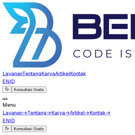
Layanan
Tentang
Karya
Artikel
Kontak
EN
ID
Konsultasi Gratis
Menu
Layanan
→
Tentang
→
Karya
→
Artikel
→
Kontak
→
EN
ID
Konsultasi Gratis