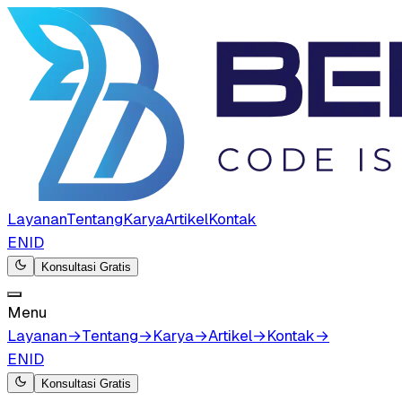
Layanan
Tentang
Karya
Artikel
Kontak
EN
ID
Konsultasi Gratis
Menu
Layanan
→
Tentang
→
Karya
→
Artikel
→
Kontak
→
EN
ID
Konsultasi Gratis