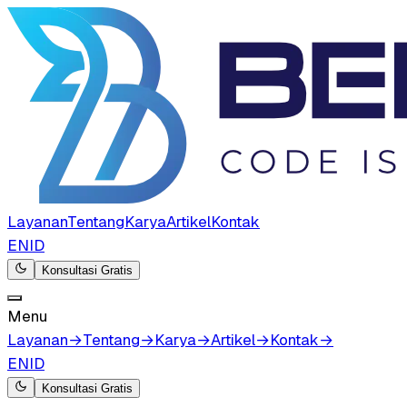
Layanan
Tentang
Karya
Artikel
Kontak
EN
ID
Konsultasi Gratis
Menu
Layanan
→
Tentang
→
Karya
→
Artikel
→
Kontak
→
EN
ID
Konsultasi Gratis