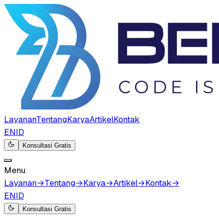
Layanan
Tentang
Karya
Artikel
Kontak
EN
ID
Konsultasi Gratis
Menu
Layanan
→
Tentang
→
Karya
→
Artikel
→
Kontak
→
EN
ID
Konsultasi Gratis