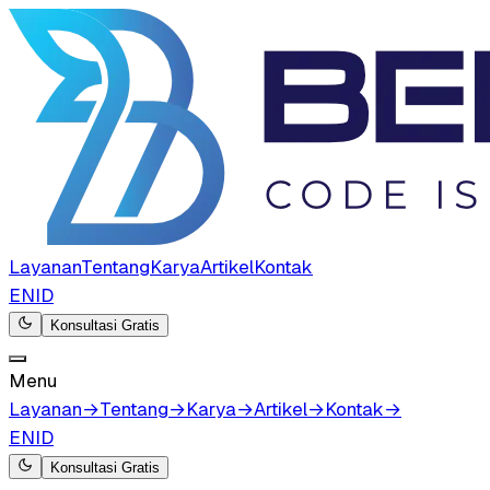
Layanan
Tentang
Karya
Artikel
Kontak
EN
ID
Konsultasi Gratis
Menu
Layanan
→
Tentang
→
Karya
→
Artikel
→
Kontak
→
EN
ID
Konsultasi Gratis