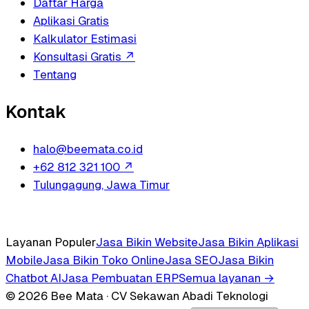
Daftar Harga
Aplikasi Gratis
Kalkulator Estimasi
Konsultasi Gratis
↗
Tentang
Kontak
halo@beemata.co.id
+62 812 321 100
↗
Tulungagung, Jawa Timur
Layanan Populer
Jasa Bikin Website
Jasa Bikin Aplikasi
Mobile
Jasa Bikin Toko Online
Jasa SEO
Jasa Bikin
Chatbot AI
Jasa Pembuatan ERP
Semua layanan →
© 2026 Bee Mata · CV Sekawan Abadi Teknologi