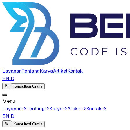
Layanan
Tentang
Karya
Artikel
Kontak
EN
ID
Konsultasi Gratis
Menu
Layanan
→
Tentang
→
Karya
→
Artikel
→
Kontak
→
EN
ID
Konsultasi Gratis