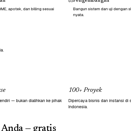
an
Pengembangan
03
ME, apotek, dan billing sesuai
Bangun sistem dan uji dengan sk
nyata.
a.
se
100+ Proyek
endiri — bukan dialihkan ke pihak
Dipercaya bisnis dan instansi di 
Indonesia.
 Anda — gratis