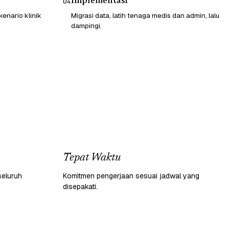
Implementasi
04
enario klinik
Migrasi data, latih tenaga medis dan admin, lalu
dampingi.
Tepat Waktu
seluruh
Komitmen pengerjaan sesuai jadwal yang
disepakati.