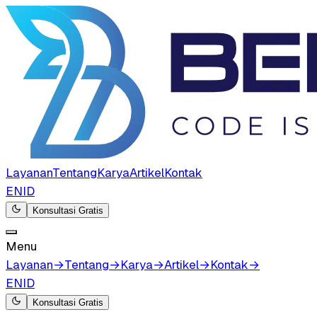
Layanan
Tentang
Karya
Artikel
Kontak
EN
ID
Konsultasi Gratis
Menu
Layanan
→
Tentang
→
Karya
→
Artikel
→
Kontak
→
EN
ID
Konsultasi Gratis