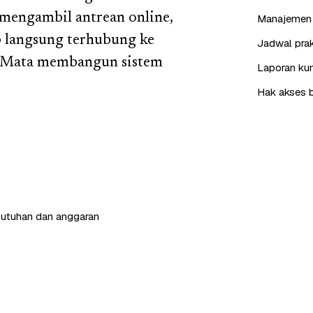
mengambil antrean online,
Manajemen 
p langsung terhubung ke
Jadwal prak
ee Mata membangun sistem
Laporan kun
Hak akses b
butuhan dan anggaran