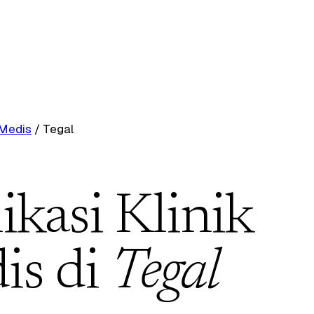
 Medis
/
Tegal
ikasi Klinik
is di
Tegal