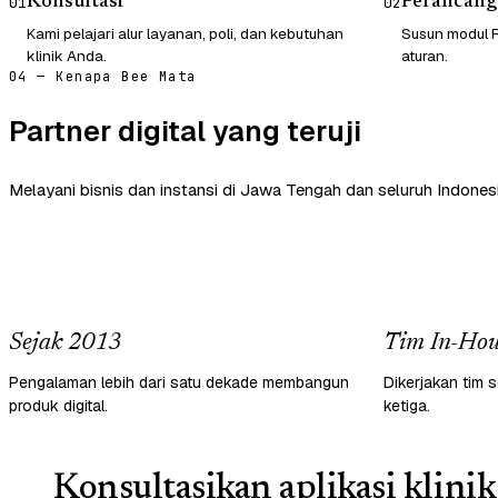
Konsultasi
Perancang
01
02
Kami pelajari alur layanan, poli, dan kebutuhan
Susun modul R
klinik Anda.
aturan.
04 — Kenapa Bee Mata
Partner digital yang teruji
Melayani bisnis dan instansi di Jawa Tengah dan seluruh Indonesi
Sejak 2013
Tim In-Hou
Pengalaman lebih dari satu dekade membangun
Dikerjakan tim s
produk digital.
ketiga.
Konsultasikan aplikasi klinik