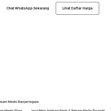
Chat WhatsApp Sekarang
Lihat Daftar Harga
 Rekam Medis Banjarnegara
kam Medis Blora
Jasa Bikin Aplikasi Klinik & Rekam Medis Boyolali