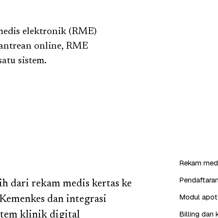
edis elektronik (RME)
— antrean online, RME
atu sistem.
Rekam medi
Pendaftaran
lih dari rekam medis kertas ke
Modul apote
Kemenkes dan integrasi
Billing dan 
em klinik digital