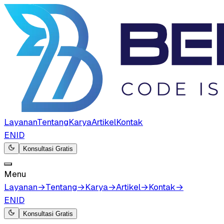
Layanan
Tentang
Karya
Artikel
Kontak
EN
ID
Konsultasi Gratis
Menu
Layanan
→
Tentang
→
Karya
→
Artikel
→
Kontak
→
EN
ID
Konsultasi Gratis