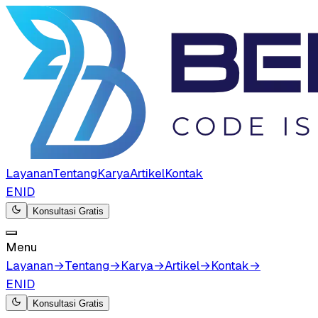
Layanan
Tentang
Karya
Artikel
Kontak
EN
ID
Konsultasi Gratis
Menu
Layanan
→
Tentang
→
Karya
→
Artikel
→
Kontak
→
EN
ID
Konsultasi Gratis