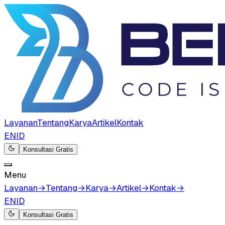
Layanan
Tentang
Karya
Artikel
Kontak
EN
ID
Konsultasi Gratis
Menu
Layanan
→
Tentang
→
Karya
→
Artikel
→
Kontak
→
EN
ID
Konsultasi Gratis