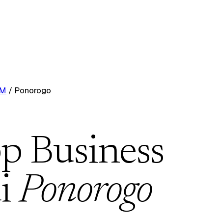
RM
/
Ponorogo
p Business
i
Ponorogo