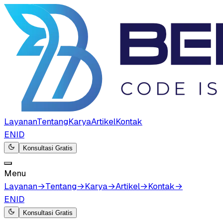
Layanan
Tentang
Karya
Artikel
Kontak
EN
ID
Konsultasi Gratis
Menu
Layanan
→
Tentang
→
Karya
→
Artikel
→
Kontak
→
EN
ID
Konsultasi Gratis