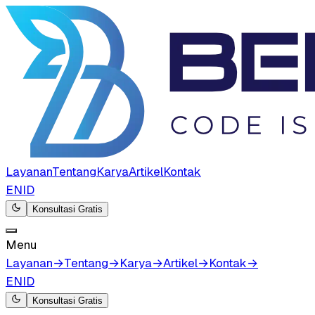
Layanan
Tentang
Karya
Artikel
Kontak
EN
ID
Konsultasi Gratis
Menu
Layanan
→
Tentang
→
Karya
→
Artikel
→
Kontak
→
EN
ID
Konsultasi Gratis