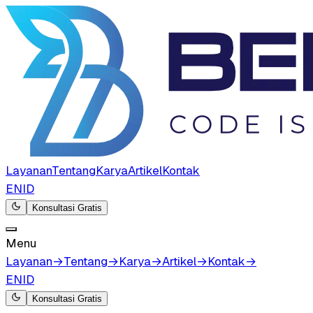
Layanan
Tentang
Karya
Artikel
Kontak
EN
ID
Konsultasi Gratis
Menu
Layanan
→
Tentang
→
Karya
→
Artikel
→
Kontak
→
EN
ID
Konsultasi Gratis