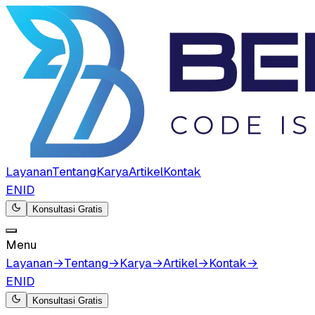
Layanan
Tentang
Karya
Artikel
Kontak
EN
ID
Konsultasi Gratis
Menu
Layanan
→
Tentang
→
Karya
→
Artikel
→
Kontak
→
EN
ID
Konsultasi Gratis