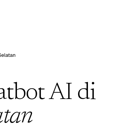
Selatan
atbot AI di
atan