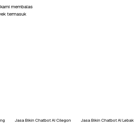
m kami membalas
oyek termasuk
ang
Jasa Bikin Chatbot AI Cilegon
Jasa Bikin Chatbot AI Lebak