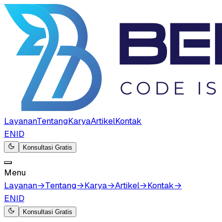
Layanan
Tentang
Karya
Artikel
Kontak
EN
ID
Konsultasi Gratis
Menu
Layanan
→
Tentang
→
Karya
→
Artikel
→
Kontak
→
EN
ID
Konsultasi Gratis