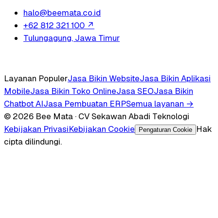
halo@beemata.co.id
+62 812 321 100
↗
Tulungagung, Jawa Timur
Layanan Populer
Jasa Bikin Website
Jasa Bikin Aplikasi
Mobile
Jasa Bikin Toko Online
Jasa SEO
Jasa Bikin
Chatbot AI
Jasa Pembuatan ERP
Semua layanan →
© 2026 Bee Mata · CV Sekawan Abadi Teknologi
Kebijakan Privasi
Kebijakan Cookie
Hak
Pengaturan Cookie
cipta dilindungi.