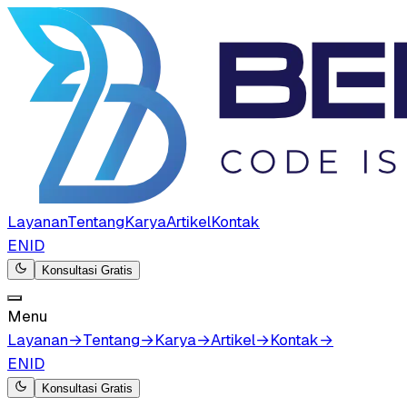
Layanan
Tentang
Karya
Artikel
Kontak
EN
ID
Konsultasi Gratis
Menu
Layanan
→
Tentang
→
Karya
→
Artikel
→
Kontak
→
EN
ID
Konsultasi Gratis