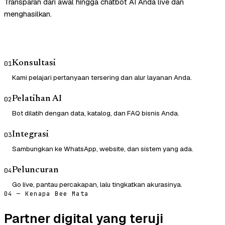
Transparan dari awal hingga chatbot AI Anda live dan
menghasilkan.
Konsultasi
01
Kami pelajari pertanyaan tersering dan alur layanan Anda.
Pelatihan AI
02
Bot dilatih dengan data, katalog, dan FAQ bisnis Anda.
Integrasi
03
Sambungkan ke WhatsApp, website, dan sistem yang ada.
Peluncuran
04
Go live, pantau percakapan, lalu tingkatkan akurasinya.
04 — Kenapa Bee Mata
Partner digital yang teruji